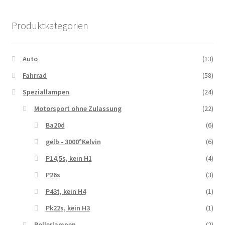
Produktkategorien
Auto
(13)
Fahrrad
(58)
Speziallampen
(24)
Motorsport ohne Zulassung
(22)
Ba20d
(6)
gelb - 3000°Kelvin
(6)
P14,5s, kein H1
(4)
P26s
(3)
P43t, kein H4
(1)
Pk22s, kein H3
(1)
Rollerlampen
(2)