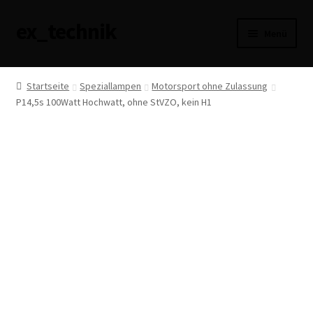
ex_technik
Zur
Zum
Menü
Navigation
Inhalt
springen
springen
AGB
Startseite
Speziallampen
Motorsport ohne Zulassung
P14,5s 100Watt Hochwatt, ohne StVZO, kein H1
Datenschutzerklärung
Haftungsausschluss
Impressum
Versandarten
Widerrufsbelehrung
Zahlungsarten