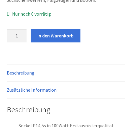
Nur noch 0 vorrätig
P14,5s
In den Warenkorb
100Watt
Hochwatt,
ohne
StVZO,
kein
Beschreibung
H1
Menge
Zusätzliche Information
Beschreibung
Sockel P14,5s in 100Watt Erstausrüsterqualität