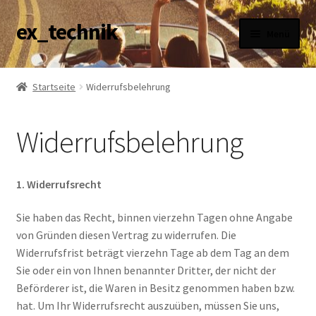
ex_technik
Zur
Zum
Menü
Navigation
Inhalt
springen
springen
AGB
Startseite
Widerrufsbelehrung
Datenschutzerklärung
Widerrufsbelehrung
Haftungsausschluss
Impressum
1. Widerrufsrecht
Versandarten
Sie haben das Recht, binnen vierzehn Tagen ohne Angabe
von Gründen diesen Vertrag zu widerrufen. Die
Widerrufsfrist beträgt vierzehn Tage ab dem Tag an dem
Widerrufsbelehrung
Sie oder ein von Ihnen benannter Dritter, der nicht der
Beförderer ist, die Waren in Besitz genommen haben bzw.
Zahlungsarten
hat. Um Ihr Widerrufsrecht auszuüben, müssen Sie uns,