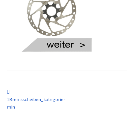
Kontakt
Beitragsnavigation
Vorheriger
Beitrag:
1Bremsscheiben_kategorie-
min