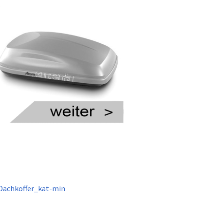
itragsnavigation
orheriger
Dachkoffer_kat-min
eitrag: