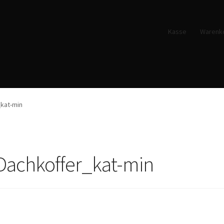
Kasse
Warenk
kat-min
Dachkoffer_kat-min