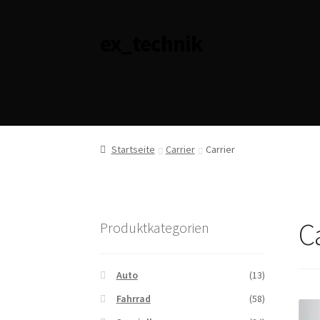
ex_technik
Zur
Zum
Navigation
Inhalt
springen
springen
Startseite
Carrier
Carrier
C
Produktkategorien
Auto
(13)
Fahrrad
(58)