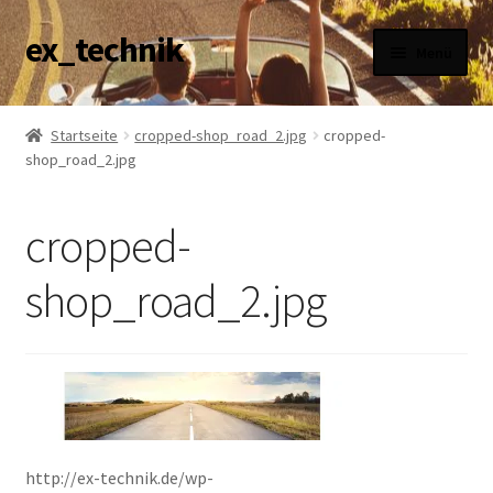
ex_technik
Zur
Zum
Menü
Navigation
Inhalt
springen
springen
AGB
Startseite
cropped-shop_road_2.jpg
cropped-
shop_road_2.jpg
Datenschutzerklärung
Haftungsausschluss
cropped-
Impressum
shop_road_2.jpg
Versandarten
Widerrufsbelehrung
Zahlungsarten
http://ex-technik.de/wp-