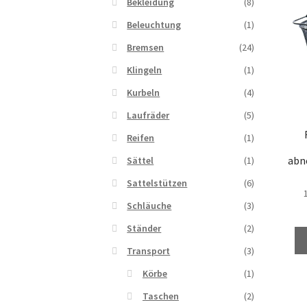
Bekleidung
(8)
Beleuchtung
(1)
Bremsen
(24)
Klingeln
(1)
Kurbeln
(4)
Laufräder
(5)
Reifen
(1)
abn
Sättel
(1)
Sattelstützen
(6)
Schläuche
(3)
Ständer
(2)
Transport
(3)
Körbe
(1)
Taschen
(2)