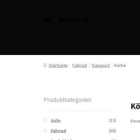
ex_technik
Zur
Zum
Navigation
Inhalt
springen
springen
Startseite
Fahrrad
Transport
Körbe
Produktkategorien
Kö
Auto
(13)
Einz
Fahrrad
(58)