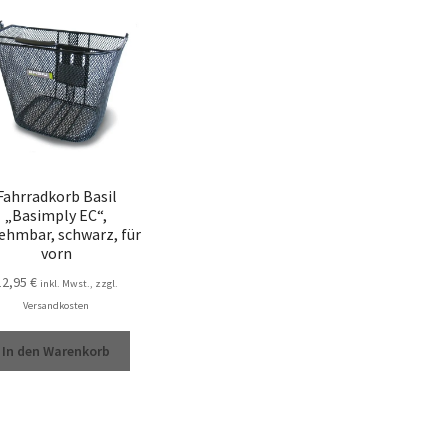
Fahrradkorb Basil
„Basimply EC“,
ehmbar, schwarz, für
vorn
12,95
€
inkl. Mwst., zzgl.
Versandkosten
In den Warenkorb