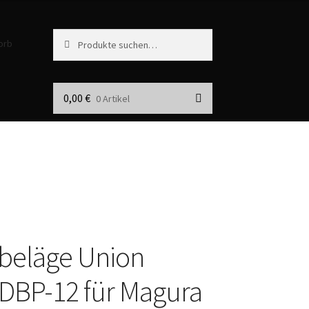
Suche
S
orb
nach:
u
c
h
e
0,00
€
0 Artikel
beläge Union
DBP-12 für Magura