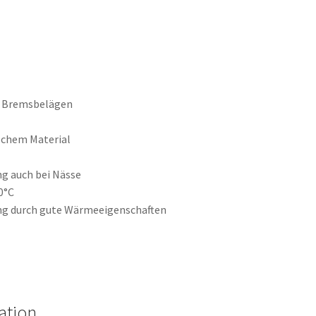
ar Bremsbelägen
schem Material
g auch bei Nässe
0°C
g durch gute Wärmeeigenschaften
ation