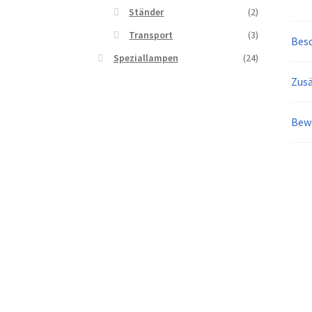
Ständer
(2)
Transport
(3)
Bes
Speziallampen
(24)
Zusä
Bew