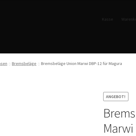
Kasse
Warenk
msen
Bremsbeläge
Bremsbeläge Union Marwi DBP-12 für Magura
ANGEBOT!
Brems
Marwi 