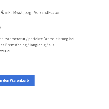
5
€
inkl. Mwst., zzgl. Versandkosten
e
beitstemeratur / perfekte Bremsleistung bei
es Bremsfading / langlebig / aus
terial
In den Warenkorb