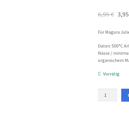
6,95
€
3,9
Für Magura Juli
Daten: 500°C Ar
Nässe / minimal
organischem Ma
Vorrätig
Bremsbeläge
Union
Marwi
DBP-
12
für