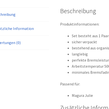
Magura
Beschreibung
Menge
chreibung
Produktinformationen:
tzliche Information
Set besteht aus 1 Pa
sicher verpackt
ertungen (0)
bestehend aus organi
langlebig
perfekte Bremsleistun
Arbeitstemperatur 50
minimales Bremsfadin
Passend für:
Magura Julie
Zusätzliche Inform