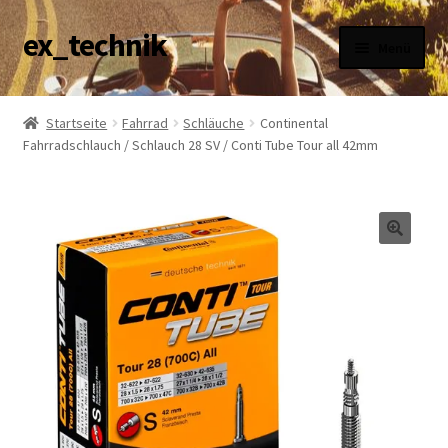
ex_technik
Zur
Zum
Menü
Navigation
Inhalt
springen
springen
AGB
Startseite
Fahrrad
Schläuche
Continental
Fahrradschlauch / Schlauch 28 SV / Conti Tube Tour all 42mm
Datenschutzerklärung
Haftungsausschluss
Impressum
Versandarten
Widerrufsbelehrung
Zahlungsarten