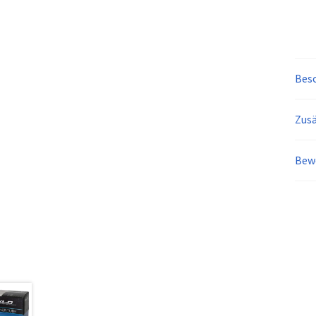
Bes
Zusä
Bew