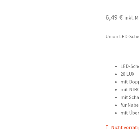
6,49
€
inkl. 
Union LED-Sche
LED-Sch
20 LUX
mit Dop
mit NIR
mit Scha
für Nab
mit Übe
Nicht vorrät