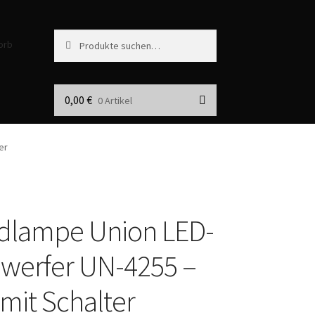
Suche
S
orb
nach:
u
c
h
e
0,00
€
0 Artikel
er
dlampe Union LED-
werfer UN-4255 –
mit Schalter