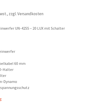
Mwst., zzgl. Versandkosten
inwerfer UN-4255 – 20 LUX mit Schalter
einwerfer
pelkabel 60 mm
O-Halter
lter
en-Dynamo
rspannungsschutz
ig