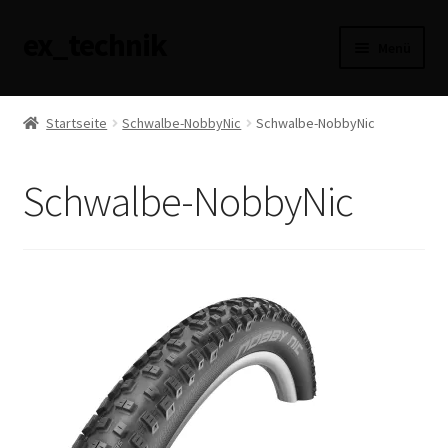
ex_technik
Zur
Zum
Menü
Navigation
Inhalt
springen
springen
AGB
Startseite
Schwalbe-NobbyNic
Schwalbe-NobbyNic
Datenschutzerklärung
Schwalbe-NobbyNic
Haftungsausschluss
Impressum
Versandarten
Widerrufsbelehrung
Zahlungsarten