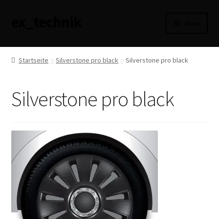
ex_technik
Zur
Zum
Menü
Navigation
Inhalt
springen
springen
AGB
Startseite
Silverstone pro black
Silverstone pro black
Datenschutzerklärung
Silverstone pro black
Haftungsausschluss
Impressum
Versandarten
Widerrufsbelehrung
Zahlungsarten