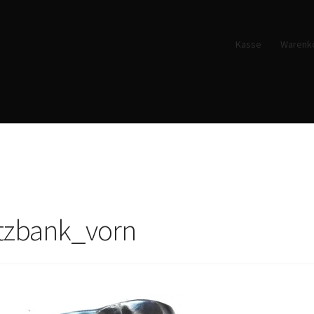
Kasse
Warenk
itzbank_vorn