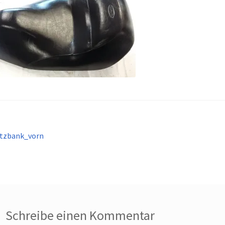
itragsnavigation
orheriger
itzbank_vorn
eitrag:
Schreibe einen Kommentar