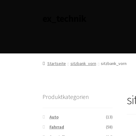
ex_technik
Zur
Zum
Navigation
Inhalt
springen
springen
Startseite
sitzbank_vorn
sitzbank_vorn
s
Produktkategorien
Auto
(13)
Fahrrad
(58)