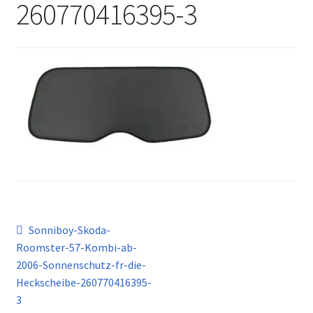
260770416395-3
Kontakt
Beitragsnavigation
Vorheriger
Sonniboy-Skoda-
Beitrag:
Roomster-57-Kombi-ab-
2006-Sonnenschutz-fr-die-
Heckscheibe-260770416395-
3