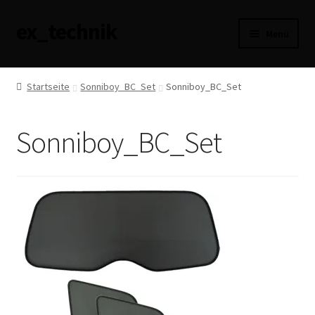
ex_technik
Zur
Zum
Menü
Navigation
Inhalt
springen
springen
AGB
Startseite
Sonniboy_BC_Set
Sonniboy_BC_Set
Datenschutzerklärung
Sonniboy_BC_Set
Haftungsausschluss
Impressum
Versandarten
Widerrufsbelehrung
Zahlungsarten