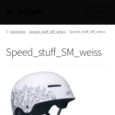
ex_technik
Zur
Zum
Menü
Navigation
Inhalt
springen
springen
AGB
Startseite
Speed_stuff_SM_weiss
Speed_stuff_SM_weiss
Datenschutzerklärung
Speed_stuff_SM_weiss
Haftungsausschluss
Impressum
Versandarten
Widerrufsbelehrung
Zahlungsarten