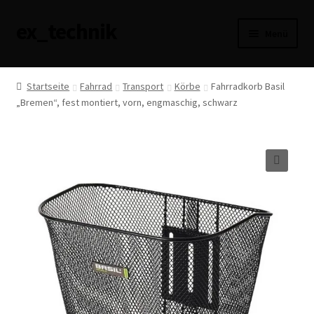
ex_technik
Zur
Zum
Menü
Navigation
Inhalt
springen
springen
AGB
Startseite
Fahrrad
Transport
Körbe
Fahrradkorb Basil
„Bremen“, fest montiert, vorn, engmaschig, schwarz
Datenschutzerklärung
Haftungsausschluss
Impressum
🔍
Versandarten
Widerrufsbelehrung
Zahlungsarten