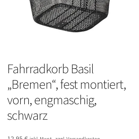
Kontakt
Fahrradkorb Basil
„Bremen“, fest montiert,
vorn, engmaschig,
schwarz
12,95
€
inkl. Mwst., zzgl. Versandkosten